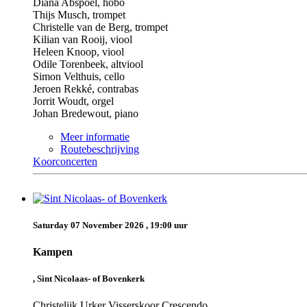
Diana Abspoel, hobo
Thijs Musch, trompet
Christelle van de Berg, trompet
Kilian van Rooij, viool
Heleen Knoop, viool
Odile Torenbeek, altviool
Simon Velthuis, cello
Jeroen Rekké, contrabas
Jorrit Woudt, orgel
Johan Bredewout, piano
Meer informatie
Routebeschrijving
Koorconcerten
Saturday 07 November 2026 , 19:00 uur
Kampen
, Sint Nicolaas- of Bovenkerk
Christelijk Urker Visserskoor Crescendo