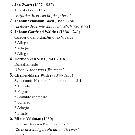
Jan Zwart
(1877-1937)
Toccata Psalm 146
"Prijs den Heer met blijde galmen"
Johann Sebastian Bach
(1685-1750)
"Liebster Jesu, wir sind hier"
, BWV 730 & 731
Johann Gottfried Walther
(1684-1748)
Concerto del Signr. Antonio Vivaldi
* Allegro
* Adagio
* Allegro
Herman van Vliet
(1941-2018)
Koraalfantasie
"Heer, ik hoor van rijke zegen"
Charles-Marie Widor
(1844-1937)
Symphonie No. 4 en fa mineur, opus 13.4
* Toccata
* Fugue
* Andante cantabile
* Scherzo
* Adagio
* Finale
Minne Veldman
(1980)
Fantasie-Toccata Psalm 27 vers 7
"Zo ik niet had geloofd dat in dit leven"