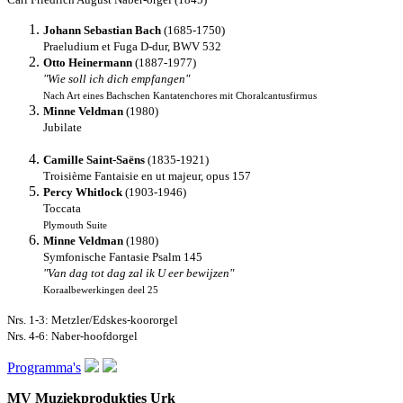
Johann Sebastian Bach
(1685-1750)
Praeludium et Fuga D-dur, BWV 532
Otto Heinermann
(1887-1977)
"Wie soll ich dich empfangen"
Nach Art eines Bachschen Kantatenchores mit Choralcantusfirmus
Minne Veldman
(1980)
Jubilate
Camille Saint-Saëns
(1835-1921)
Troisième Fantaisie en ut majeur, opus 157
Percy Whitlock
(1903-1946)
Toccata
Plymouth Suite
Minne Veldman
(1980)
Symfonische Fantasie Psalm 145
"Van dag tot dag zal ik U eer bewijzen"
Koraalbewerkingen deel 25
Nrs. 1-3: Metzler/Edskes-koororgel
Nrs. 4-6: Naber-hoofdorgel
Programma's
MV Muziekprodukties Urk