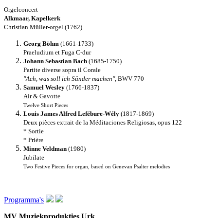
Orgelconcert
Alkmaar, Kapelkerk
Christian Müller-orgel (1762)
Georg Böhm
(1661-1733)
Praeludium et Fuga C-dur
Johann Sebastian Bach
(1685-1750)
Partite diverse sopra il Corale
"Ach, was soll ich Sünder machen"
, BWV 770
Samuel Wesley
(1766-1837)
Air & Gavotte
Twelve Short Pieces
Louis James Alfred Lefébure-Wély
(1817-1869)
Deux pièces extrait de la Méditaciones Religiosas, opus 122
* Sortie
* Prière
Minne Veldman
(1980)
Jubilate
Two Festive Pieces for organ, based on Genevan Psalter melodies
Programma's
MV Muziekprodukties Urk