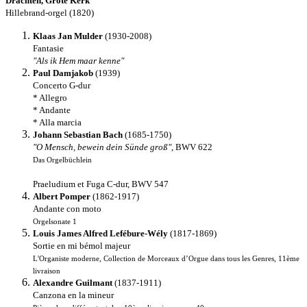
Drachten, Grote Kerk
Hillebrand-orgel (1820)
Klaas Jan Mulder
(1930-2008)
Fantasie
"Als ik Hem maar kenne"
Paul Damjakob
(1939)
Concerto G-dur
* Allegro
* Andante
* Alla marcia
Johann Sebastian Bach
(1685-1750)
"O Mensch, bewein dein Sünde groß"
, BWV 622
Das Orgelbüchlein
Praeludium et Fuga C-dur, BWV 547
Albert Pomper
(1862-1917)
Andante con moto
Orgelsonate 1
Louis James Alfred Lefébure-Wély
(1817-1869)
Sortie en mi bémol majeur
L'Organiste moderne, Collection de Morceaux d’Orgue dans tous les Genres, 11ème
livraison
Alexandre Guilmant
(1837-1911)
Canzona en la mineur