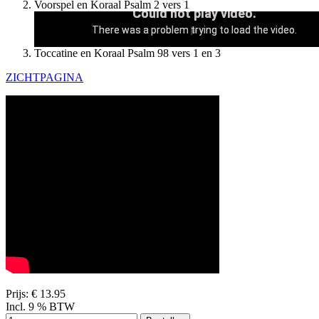
Voorspel en Koraal Psalm 2 vers 1
Could not play video.
There was a problem trying to load the video.
Error code: html5_video:4
Toccatine en Koraal Psalm 98 vers 1 en 3
ZICHTPAGINA
Prijs:
€ 13.95
Incl. 9 % BTW